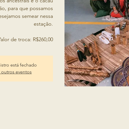
os ancestrais e o cacau
ão, para que possamos
desejamos semear nessa
estação.
alor de troca: R$260,00
istro está fechado
 outros eventos