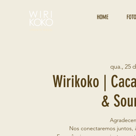
HOME
FOT
ORIENTE MÉDIO
qua., 25 
Wirikoko | Cac
& Sou
Agradecem
Nos conectaremos juntos, à