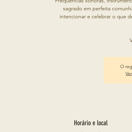
Frequências sonoras, instrument
sagrado em perfeita comunh
intencionar e celebrar o que 
V
O reg
Ver
Horário e local