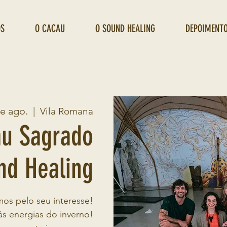
OS
O CACAU
O SOUND HEALING
DEPOIMENT
de ago.
  |  
Vila Romana
au Sagrado
nd Healing
os pelo seu interesse!
s energias do inverno!