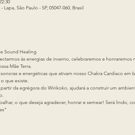
22:30
- Lapa, São Paulo - SP, 05047-060, Brasil
 e Sound Healing
ctarmos às energias de inverno, celebraremos e honraremos no
ossa Mãe Terra. 
 sonoras e energéticas que ativam nosso Chakra Cardíaco em 
o que existe.
 partir da egrégora do Wirikoko, ajudará a construir um ambien
o.
balhar, o que deseja agradecer, honrar e semear! Será lindo, 
es"