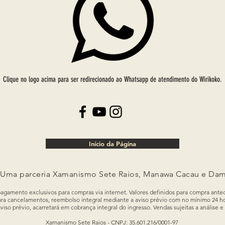
Clique no logo acima para ser redirecionado ao Whatsapp de atendimento do Wirikoko.
Início da Página
 Uma parceria Xamanismo Sete Raios, Manawa Cacau e Dam
agamento exclusivos para compras via internet. Valores definidos para compra ante
ara cancelamentos, reembolso integral mediante a aviso prévio com no mínimo 24 h
so prévio, acarretará em cobrança integral do ingresso. Vendas sujeitas a análise 
Xamanismo Sete Raios - CNPJ:
35.601.216/0001-97